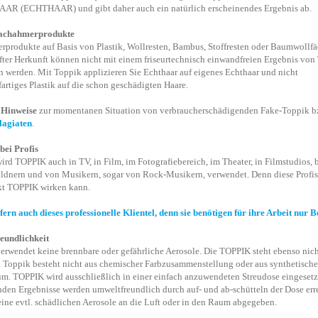
R (ECHTHAAR) und gibt daher auch ein natürlich erscheinendes Ergebnis ab.
Nachahmerprodukte
produkte auf Basis von Plastik, Wollresten, Bambus, Stoffresten oder Baumwollf
fter Herkunft können nicht mit einem friseurtechnisch einwandfreien Ergebnis vo
n werden. Mit Toppik applizieren Sie Echthaar auf eigenes Echthaar und nicht
fartiges Plastik auf die schon geschädigten Haare.
 Hinweise
zur momentanen Situation von verbraucherschädigenden Fake-Toppik b
lagiaten
.
ei Profis
ird TOPPIK auch in TV, in Film, im Fotografiebereich, im Theater, in Filmstudios, 
dnern und von Musikern, sogar von Rock-Musikern, verwendet. Denn diese Profis
kt TOPPIK wirken kann.
fern auch dieses professionelle Klientel, denn sie benötigen für ihre Arbeit nur Be
eundlichkeit
rwendet keine brennbare oder gefährliche Aerosole. Die TOPPIK steht ebenso nich
 Toppik besteht nicht aus chemischer Farbzusammenstellung oder aus synthetisch
m. TOPPIK wird ausschließlich in einer einfach anzuwendeten Streudose eingesetz
nden Ergebnisse werden umweltfreundlich durch auf- und ab-schütteln der Dose erre
ine evtl. schädlichen Aerosole an die Luft oder in den Raum abgegeben.