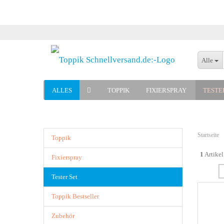
Alle
ALLES
TOPPIK
FIXIERSPRAY
TESTE
Startseite
Toppik
1
Artikel
Fixierspray
Tester Set
Toppik Bestseller
Zubehör