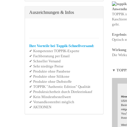
Anwendu
Auszeichnungen & Infos
TOPPIK is
Kaschiere
geht.
Ergebnis
Optisch m
Ihre Vorteile bei Toppik-Schnellversand:
Wirkung
✔ Kompetenter TOPPIK-Experte
Die Wirkun
✔ Fachberatung per Email
✔ Schneller Versand
✔ Sehr niedrige Preise
▼
TOPPIK
✔ Produkte ohne Parabene
✔ Produkte ohne Silikone
✔ Produkte ohne Duftstoffe
✔ TOPPIK "Authentic Edition" Qualität
✔ Produktsicherheit durch Direkteinkauf
✔ Kein Mindestbestellwert
Hinw
USA 
✔ Versandkostenfrei möglich
Beim
✔ AKTIONEN
mitg
YouT
Ihre
Wird