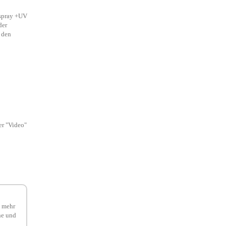
rspray +UV
der
 den
er "Video"
h mehr
he und