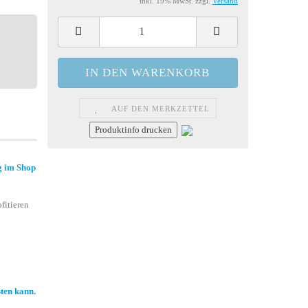
inkl. 19% MwSt. zzgl.
Versand
AUF DEN MERKZETTEL
Produktinfo drucken
g im Shop
fitieren
sten kann.