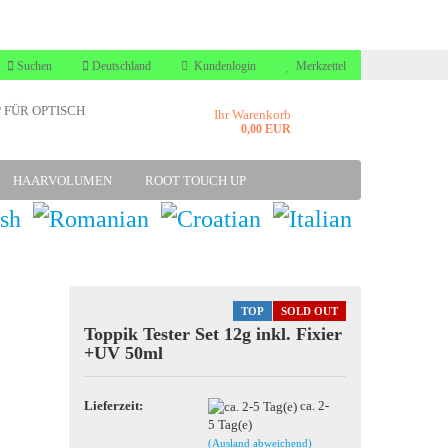
Suchen
Deutschland
Kundenlogin
Merkzettel
 FÜR OPTISCH
Ihr Warenkorb
0,00 EUR
HAARVOLUMEN
ROOT TOUCH UP
TOP
SOLD OUT
Toppik Tester Set 12g inkl. Fixier
nto erstellen
+UV 50ml
sswort vergessen?
Lieferzeit:
ca. 2-
5 Tag(e)
(Ausland abweichend)