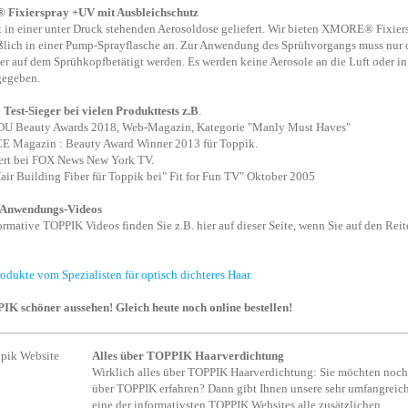
ixierspray +UV mit Ausbleichschutz
t in einer unter Druck stehenden Aerosoldose geliefert. Wir bieten XMORE® Fixie
ßlich in einer Pump-Sprayflasche an. Zur Anwendung des Sprühvorgangs muss nur 
er auf dem Sprühkopfbetätigt werden. Es werden keine Aerosole an die Luft oder in
egeben.
est-Sieger bei vielen Produkttests z.B
.
U Beauty Awards 2018, Web-Magazin, Kategorie "Manly Must Haves"
E Magazin : Beauty Award Winner 2013 für Toppik.
iert bei FOX News New York TV.
Hair Building Fiber für Toppik bei" Fit for Fun TV" Oktober 2005
Anwendungs-Videos
formative TOPPIK Videos finden Sie z.B. hier auf dieser Seite, wenn Sie auf den Reit
dukte vom Spezialisten für optisch dichteres Haar.
K schöner aussehen! Gleich heute noch online bestellen!
Alles über TOPPIK Haarverdichtung
Wirklich alles über TOPPIK Haarverdichtung: Sie möchten noc
über TOPPIK erfahren? Dann gibt Ihnen unsere sehr umfangreic
eine der informativsten TOPPIK Websites alle zusätzlichen