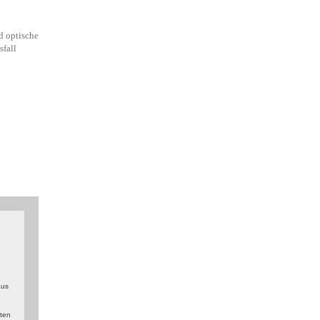
d optische
fall
,
aus
lten