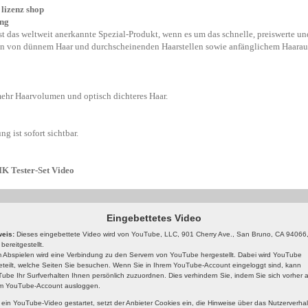
ng
t das weltweit anerkannte Spezial-Produkt, wenn es um das schnelle, preiswerte un
n von dünnem Haar und durchscheinenden Haarstellen sowie anfänglichem Haaraus
ehr Haarvolumen und optisch dichteres Haar.
g ist sofort sichtbar.
 Tester-Set Video
Eingebettetes Video
eis:
Dieses eingebettete Video wird von YouTube, LLC, 901 Cherry Ave., San Bruno, CA 94066
bereitgestellt.
 Abspielen wird eine Verbindung zu den Servern von YouTube hergestellt. Dabei wird YouTube
eteilt, welche Seiten Sie besuchen. Wenn Sie in Ihrem YouTube-Account eingeloggt sind, kann
ube Ihr Surfverhalten Ihnen persönlich zuzuordnen. Dies verhindern Sie, indem Sie sich vorher 
m YouTube-Account ausloggen.
 ein YouTube-Video gestartet, setzt der Anbieter Cookies ein, die Hinweise über das Nutzerverha