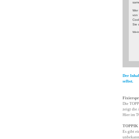
sam
Wer 
von 
Cook
Sie 
Weit
Anbi
Der Inhab
selbst.
Fixiersp
Die TOPPI
zeigt die
Hier im T
TOPPIK N
Es gibt e
unbekannt