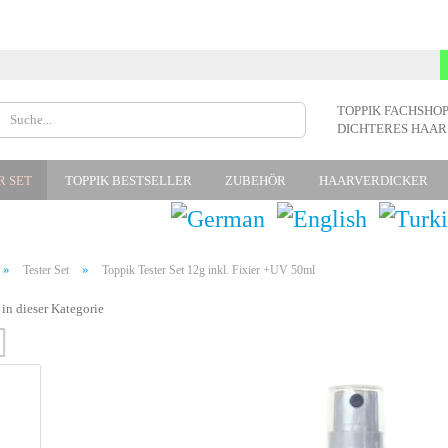
Lieferland
TOPPIK FACHSHOP
DICHTERES HAAR
R SET
TOPPIK BESTSELLER
ZUBEHÖR
HAARVERDICKER
»
»
Tester Set
Toppik Tester Set 12g inkl. Fixier +UV 50ml
 in dieser Kategorie
» Ko
» Pa