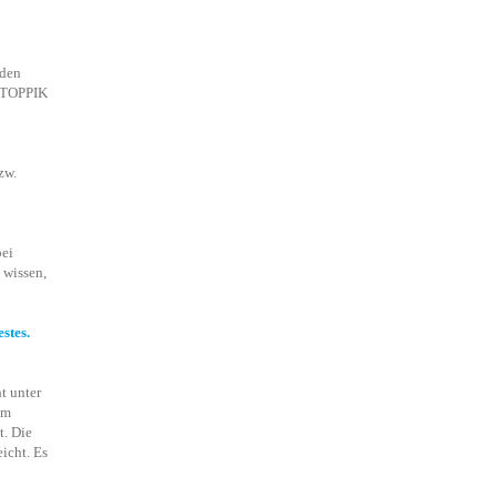
äden
n TOPPIK
zw.
bei
 wissen,
stes.
t unter
em
t. Die
icht. Es