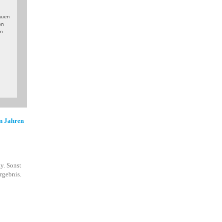
hauen
en
en
en Jahren
y. Sonst
rgebnis.