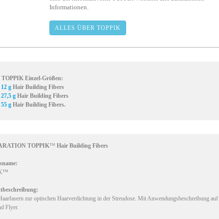
Informationen.
ALLES ÜBER TOPPIK
e TOPPIK Einzel-Größen:
 12 g
Hair Building Fibers
27,5 g
Hair Building Fibers
 55 g
Hair Building Fibers.
ARATION TOPPIK
™
Hair Building Fibers
sname:
IK™
tbeschreibung:
aarfasern zur optischen Haarverdichtung in der Streudose. Mit Anwendungsbeschreibung auf
d Flyer.