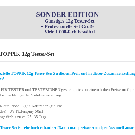
SONDER EDITION
+ Günstiges 12g Tester-Set
+ Professionelle Set-Größe
+ Viele 1.000-fach bewährt
TOPPIK 12g Tester-Set
ezielle TOPPIK 12g Tester-Set: Zu diesem Preis und in dieser Zusammenstellun
ns!
PIK TESTER
und
TESTERINNEN
gesucht, die von einem hohen Preisvorteil pro
Für nachfolgende Produktausstattung:
 Streudose 12g in Naturhaar-Qualität
® +UV Fixierspray 50ml
: für bis zu ca. 25 -35 Tage
ster-Set ist sehr hoch rabattiert! Damit man preiswert und professionell auste