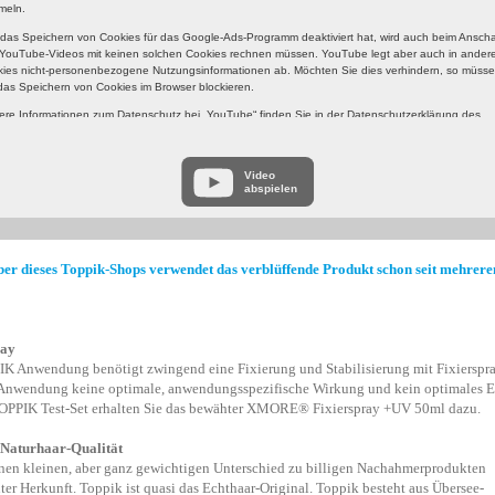
meln.
das Speichern von Cookies für das Google-Ads-Programm deaktiviert hat, wird auch beim Ansc
YouTube-Videos mit keinen solchen Cookies rechnen müssen. YouTube legt aber auch in ander
ies nicht-personenbezogene Nutzungsinformationen ab. Möchten Sie dies verhindern, so müss
das Speichern von Cookies im Browser blockieren.
ere Informationen zum Datenschutz bei „YouTube“ finden Sie in der Datenschutzerklärung des
eters unter:
https://www.google.de/intl/de/policies/privacy/
Video
abspielen
er dieses Toppik-Shops verwendet das verblüffende Produkt schon seit mehrer
ray
K Anwendung benötigt zwingend eine Fixierung und Stabilisierung mit Fixierspra
 Anwendung keine optimale, anwendungsspezifische Wirkung und kein optimales E
OPPIK Test-Set erhalten Sie das bewähter XMORE® Fixierspray +UV 50ml dazu.
aturhaar-Qualität
inen kleinen, aber ganz gewichtigen Unterschied zu billigen Nachahmerprodukten
er Herkunft. Toppik ist quasi das Echthaar-Original. Toppik besteht aus Übersee-