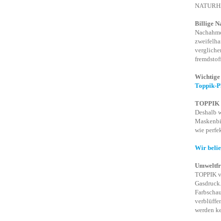
NATURHAA
Billige 
Nachahmer
zweifelha
vergliche
fremdstof
Wichtige
Toppik-P
TOPPIK b
Deshalb w
Maskenbil
wie perfe
Wir belie
Umweltfr
TOPPIK ve
Gasdruck.
Farbschau
verblüffe
werden ke