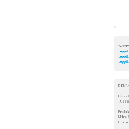
Weiter
Toppik
Toppik 
Toppik
DEKL
Handel
TOPP
Produk
Mikro-H
Dose un