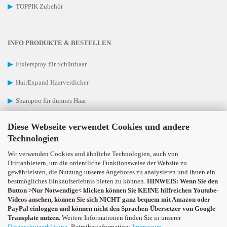
▶
TOPPIK Zubehör
INFO PRODUKTE & BESTELLEN
▶
Fixierspray für Schütthaar
▶
HairExpand Haarverdicker
▶
Shampoo für dünnes Haar
▶
Volumen Spray
Diese Webseite verwendet Cookies und andere
Technologien
▶
Haarverdichtungsspray
Wir verwenden Cookies und ähnliche Technologien, auch von
▶
Headwear, Kopftücher
Drittanbietern, um die ordentliche Funktionsweise der Website zu
gewährleisten, die Nutzung unseres Angebotes zu analysieren und Ihnen ein
bestmögliches Einkaufserlebnis bieten zu können.
HINWEIS: Wenn Sie den
Button >Nur Notwendige< klicken können Sie KEINE hilfreichen Youtube-
Videos ansehen, können Sie sich NICHT ganz bequem mit Amazon oder
VERTRAG WIDERRUFEN
PayPal einloggen und können nicht den Sprachen-Übersetzer von Google
Bei Toppik-Schnellversand ist es ganz einfach, die passende Haarkosmetik
Transplate nutzen.
Weitere Informationen finden Sie in unserer
Datenschutzerklärung
. Betreiberinformation:
Impressum